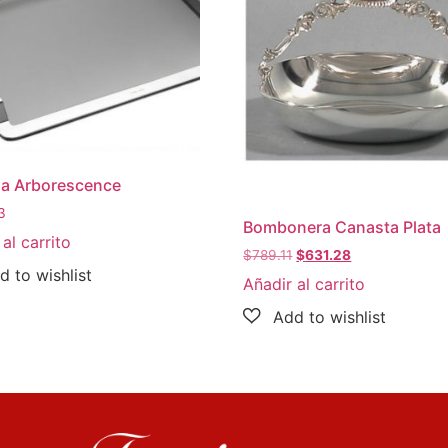
ja Arborescence
3
Bombonera Canasta Plata
al carrito
$
789.11
$
631.28
Añadir al carrito