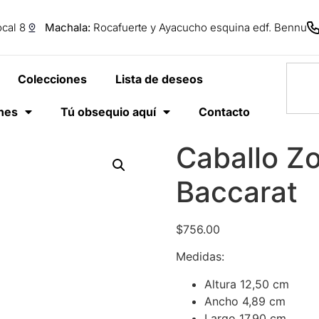
cal 8
Machala:
Rocafuerte y Ayacucho esquina edf. Bennu
Colecciones
Lista de deseos
anes
Tú obsequio aquí
Contacto
Caballo Zo
Baccarat
$
756.00
Medidas:
Altura 12,50 cm
Ancho 4,89 cm
Largo 17,90 cm