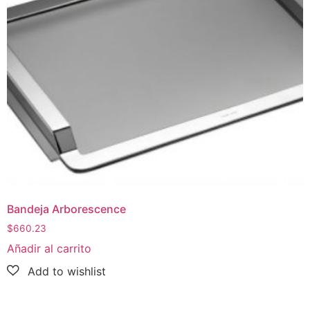
Bandeja Arborescence
$
660.23
Añadir al carrito