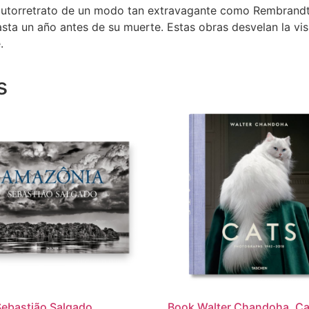
el autorretrato de un modo tan extravagante como Rembrand
sta un año antes de su muerte. Estas obras desvelan la visi
.
s
ebastião Salgado.
Book Walter Chandoha. Ca