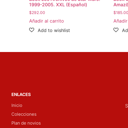
1999-2005. XXL (Español)
Amazô
$
292.00
$
185.0
Añadir al carrito
Añadir 
ENLACES
Inicio
S
Colecciones
Plan de novios