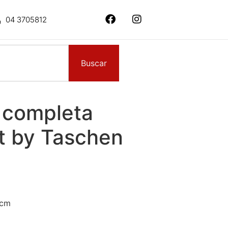
04 3705812
Buscar
 completa
 by Taschen
 cm