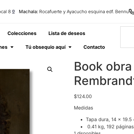
cal 8
Machala:
Rocafuerte y Ayacucho esquina edf. Bennu
Colecciones
Lista de deseos
anes
Tú obsequio aquí
Contacto
Book obra
Rembrandt
$
124.00
Medidas
Tapa dura,
14 x 19.5
0.41 kg,
192 páginas
1 disponibles