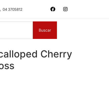
04 3705812
Buscar
calloped Cherry
oss