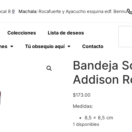
cal 8
Machala:
Rocafuerte y Ayacucho esquina edf. Bennu
Colecciones
Lista de deseos
anes
Tú obsequio aquí
Contacto
Bandeja S
Addison R
$
173.00
Medidas:
8,5 x 8,5 cm
1 disponibles