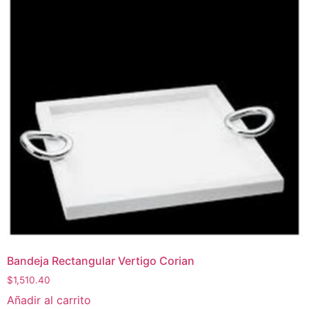
Bandeja Rectangular Vertigo Corian
$
1,510.40
Añadir al carrito