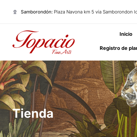
Samborondón:
Plaza Navona km 5 vía Samborondon lo
Inicio
Registro de pl
Tienda