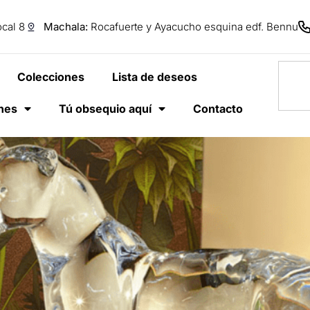
cal 8
Machala:
Rocafuerte y Ayacucho esquina edf. Bennu
Colecciones
Lista de deseos
anes
Tú obsequio aquí
Contacto