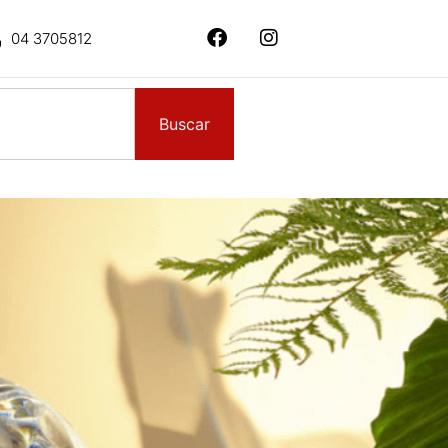
04 3705812
Buscar